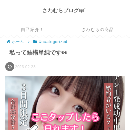
さわむらブログ📖´-
自己紹介！
さわむらの商品
ホーム
Uncategorized
私って結構単純です👀
2026.02.23