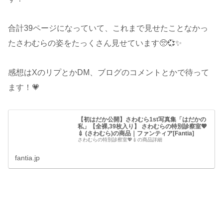
合計39ページになっていて、これまで見せたことなかっ
たさわむらの姿をたっくさん見せています🥺💞✨
感想はXのリプとかDM、ブログのコメントとかで待って
ます！💗
【初はだか公開】さわむら1st写真集「はだかの
私」【全裸,39枚入り】 さわむらの特別診察室💖
💉 (さわむら)の商品｜ファンティア[Fantia]
さわむらの特別診察室💖💉の商品詳細
fantia.jp