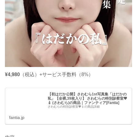
¥4,980
（税込）+サービス手数料（8%）
【初はだか公開】さわむら1st写真集「はだかの
私」【全裸,39枚入り】 さわむらの特別診察室💖
💉 (さわむら)の商品｜ファンティア[Fantia]
さわむらの特別診察室💖💉の商品詳細
fantia.jp