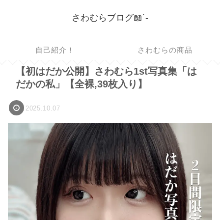
さわむらブログ📖´-
自己紹介！
さわむらの商品
【初はだか公開】さわむら1st写真集「は
だかの私」【全裸,39枚入り】
2025.10.07