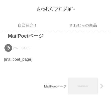
さわむらブログ📖´-
自己紹介！
さわむらの商品
MailPoetページ
2025.04.05
[mailpoet_page]
MailPoetページ