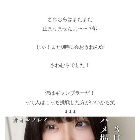
♡
さわむらはまだまだ
止まりませんよ〜〜？🤭
じゃ！また0時に会おうねん💞
さわむらでした！
♡
俺はギャンブラーだ！
って人はこっち挑戦した方がいいかも笑
⬇︎⬇︎⬇︎