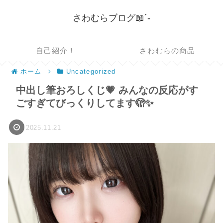
さわむらブログ📖´-
自己紹介！
さわむらの商品
ホーム
Uncategorized
中出し筆おろしくじ💗 みんなの反応がす
ごすぎてびっくりしてます🫣✨
2025.11.21