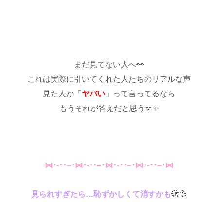
♡
まだ見てない人へ👀
これは
実際に引いてくれた人たちのリアルな声
見た人が「
ヤバい
」って言ってるなら
もうそれが答えだと思う🫶✨
⋈･-･･–･⋈･-･･–･⋈･-･･–･⋈･-･･–･⋈
見られすぎたら…恥ずかしくて消すかも
🫣💦