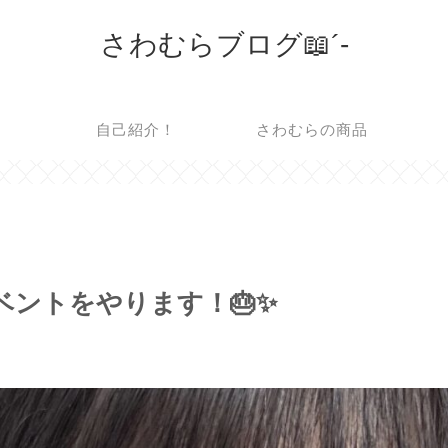
さわむらブログ📖´-
自己紹介！
さわむらの商品
イベントをやります！🎂✨