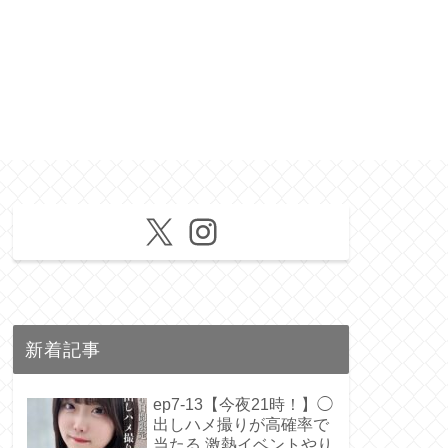
X
Instagram
新着記事
ep7-13【今夜21時！】◯
出しハメ撮りが高確率で
当たる 激熱イベントやり