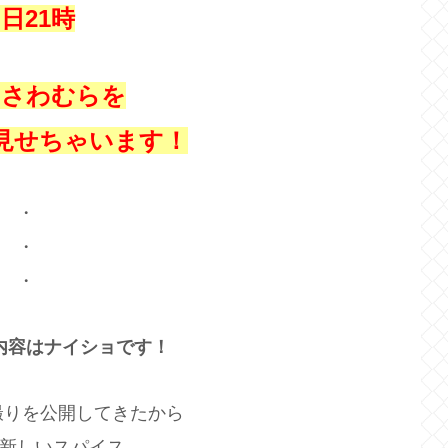
日21時
いさわむらを
見せちゃいます！
・
・
・
内容はナイショです！
撮りを公開してきたから
新しいスパイス