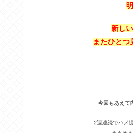
明
新し
またひとつ
今回もあえて
2週連続でハメ
そろそろ