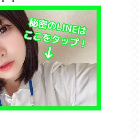
⬇︎ ⬇︎